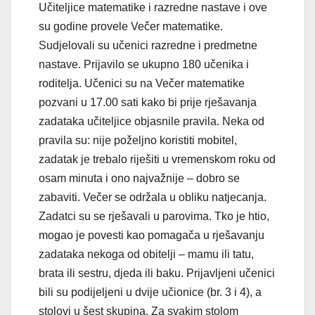
Učiteljice matematike i razredne nastave i ove
su godine provele Večer matematike.
Sudjelovali su učenici razredne i predmetne
nastave. Prijavilo se ukupno 180 učenika i
roditelja. Učenici su na Večer matematike
pozvani u 17.00 sati kako bi prije rješavanja
zadataka učiteljice objasnile pravila. Neka od
pravila su: nije poželjno koristiti mobitel,
zadatak je trebalo riješiti u vremenskom roku od
osam minuta i ono najvažnije – dobro se
zabaviti. Večer se održala u obliku natjecanja.
Zadatci su se rješavali u parovima. Tko je htio,
mogao je povesti kao pomagača u rješavanju
zadataka nekoga od obitelji – mamu ili tatu,
brata ili sestru, djeda ili baku. Prijavljeni učenici
bili su podijeljeni u dvije učionice (br. 3 i 4), a
stolovi u šest skupina. Za svakim stolom