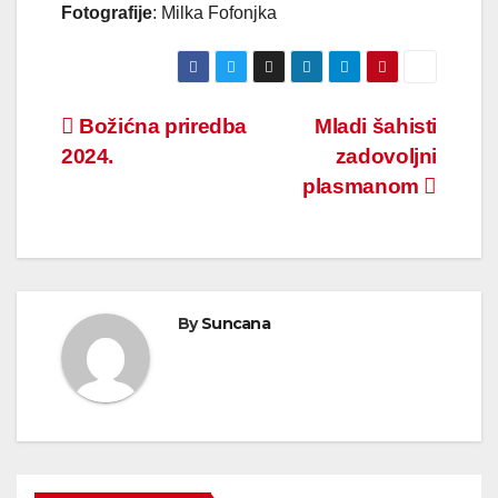
Fotografije
: Milka Fofonjka
Navigacija
Božićna priredba
Mladi šahisti
2024.
zadovoljni
objava
plasmanom
By
Suncana