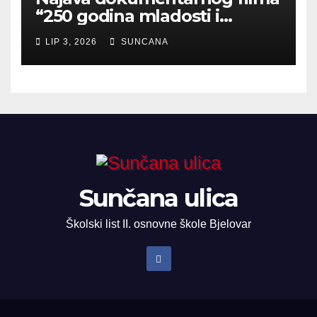
“250 godina mladosti i
zajedništva”
LIP 3, 2026
SUNCANA
Sunčana ulica
Školski list II. osnovne škole Bjelovar