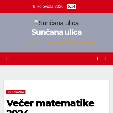
Skip
8. kolovoza 2026.
0:14
to
content
Sunčana ulica
Školski list II. osnovne škole Bjelovar
DOGAĐANJA
Večer matematike