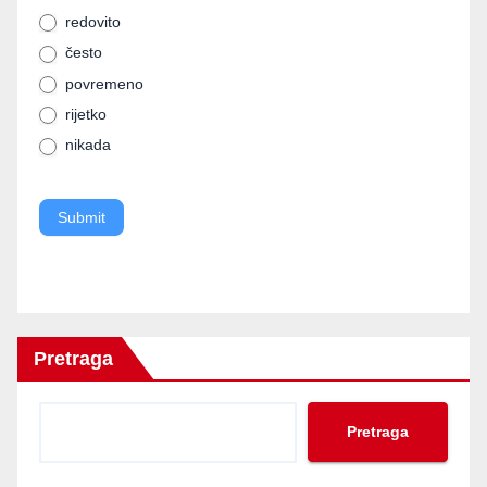
human,
redovito
često
leave
povremeno
this
rijetko
field
nikada
blank.
Submit
Pretraga
Pretraga