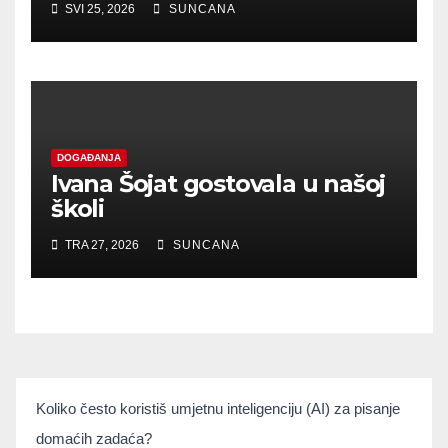
SVI 25, 2026
SUNCANA
DOGAĐANJA
Ivana Šojat gostovala u našoj
školi
TRA 27, 2026
SUNCANA
umjetnainteligencija
Koliko često koristiš umjetnu inteligenciju (AI) za pisanje
If you
domaćih zadaća?
are