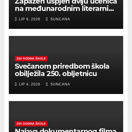
Zapažen uspjeh dviju učenica
na međunarodnim literarnim
natječajima
LIP 9, 2026
SUNCANA
250 GODINA ŠKOLE
Svečanom priredbom škola
obilježila 250. obljetnicu
LIP 4, 2026
SUNCANA
250 GODINA ŠKOLE
Najava dokumentarnog filma