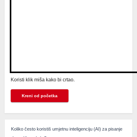
Koristi klik miša kako bi crtao.
Kreni od početka
umjetnainteligencija
Koliko često koristiš umjetnu inteligenciju (AI) za pisanje
If you