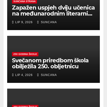
SUNČANA STRANA
Zapažen uspjeh dviju učenica
na međunarodnim literarnim
natječajima
LIP 9, 2026
SUNCANA
250 GODINA ŠKOLE
Svečanom priredbom škola
obilježila 250. obljetnicu
LIP 4, 2026
SUNCANA
250 GODINA ŠKOLE