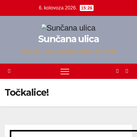
Skip
6. kolovoza 2026.
15:26
to
content
Sunčana ulica
Školski list II. osnovne škole Bjelovar
Točkalice!