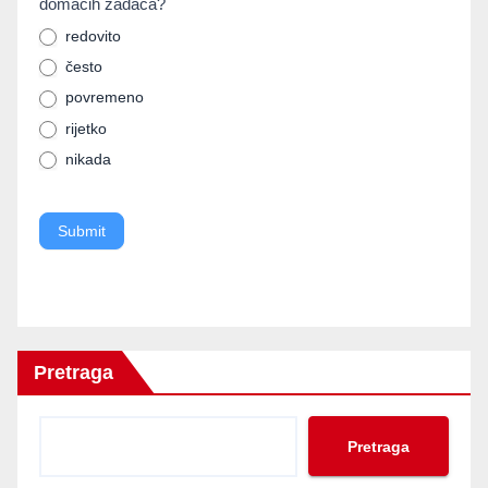
domaćih zadaća?
are
human,
redovito
često
leave
povremeno
this
rijetko
field
nikada
blank.
Submit
Pretraga
Pretraga