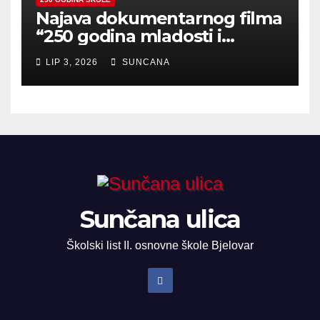
Najava dokumentarnog filma
“250 godina mladosti i
zajedništva”
LIP 3, 2026
SUNCANA
Sunčana ulica
Školski list II. osnovne škole Bjelovar