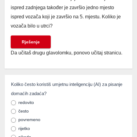
ispred zadnjega također je završio jedno mjesto
ispred vozača koji je završio na 5. mjestu. Koliko je
vozača bilo u utrci?
Rješenje
Da učitaš drugu glavolomku, ponovo učitaj stranicu.
umjetnainteligencija
Koliko često koristiš umjetnu inteligenciju (AI) za pisanje
If you
domaćih zadaća?
are
human,
redovito
često
leave
povremeno
this
rijetko
field
nikada