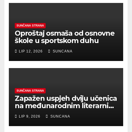
SUNČANA STRANA
Oproštaj osmaša od osnovne
škole u sportskom duhu
LIP 12, 2026
SUNCANA
SUNČANA STRANA
Zapažen uspjeh dviju učenica
na međunarodnim literarnim
natječajima
LIP 9, 2026
SUNCANA