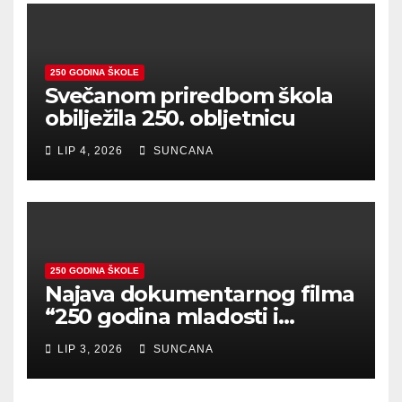
250 GODINA ŠKOLE
Svečanom priredbom škola
obilježila 250. obljetnicu
LIP 4, 2026
SUNCANA
250 GODINA ŠKOLE
Najava dokumentarnog filma
“250 godina mladosti i
zajedništva”
LIP 3, 2026
SUNCANA