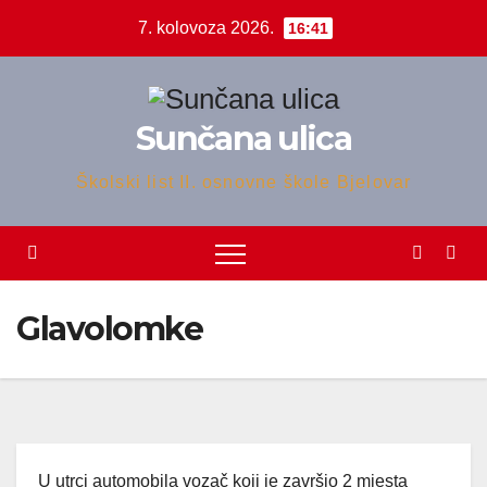
Skip
7. kolovoza 2026.
16:41
to
content
Sunčana ulica
Školski list II. osnovne škole Bjelovar
Glavolomke
U utrci automobila vozač koji je završio 2 mjesta