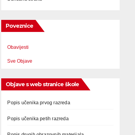
Poveznice
Obavijesti
Sve Objave
Objave s web stranice škole
Popis učenika prvog razreda
Popis učenika petih razreda
Popis drugih obrazovnih materijala