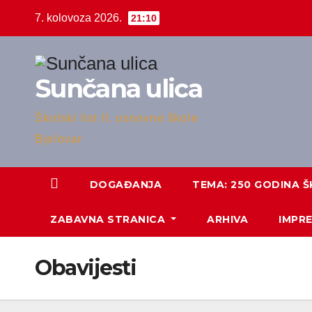
Skip
7. kolovoza 2026.
21:10
to
content
Sunčana ulica
Školski list II. osnovne škole
Bjelovar
DOGAĐANJA
TEMA: 250 GODINA Š
ZABAVNA STRANICA
ARHIVA
IMPR
Obavijesti