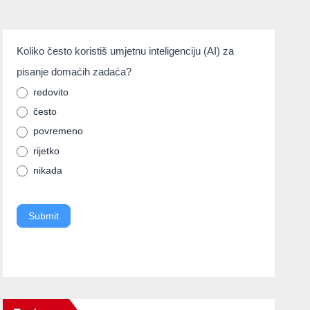
umjetnainteligencija
Koliko često koristiš umjetnu inteligenciju (AI) za
If you
pisanje domaćih zadaća?
are
human,
redovito
često
leave
povremeno
this
rijetko
field
nikada
blank.
Submit