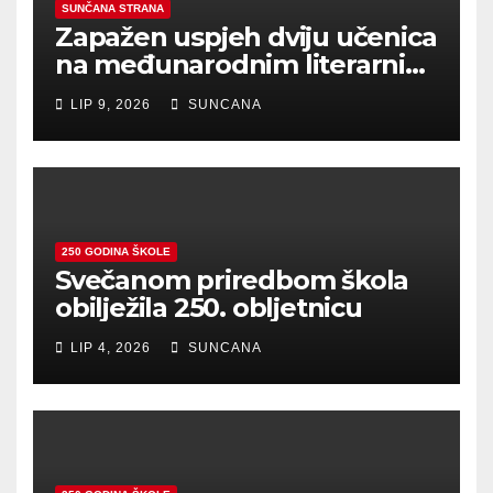
SUNČANA STRANA
Zapažen uspjeh dviju učenica
na međunarodnim literarnim
natječajima
LIP 9, 2026
SUNCANA
250 GODINA ŠKOLE
Svečanom priredbom škola
obilježila 250. obljetnicu
LIP 4, 2026
SUNCANA