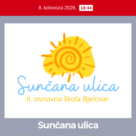
Skip
8. kolovoza 2026.
18:44
to
content
Sunčana ulica