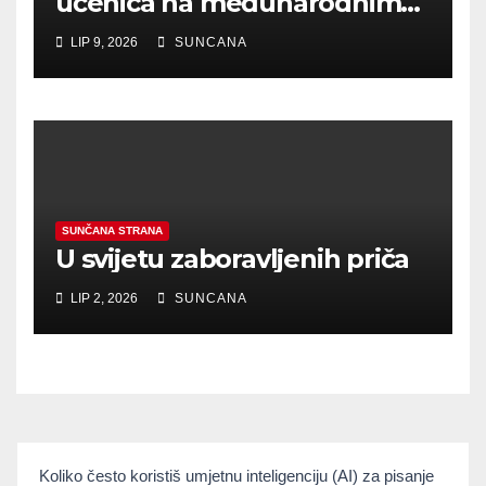
učenica na međunarodnim
literarnim natječajima
LIP 9, 2026
SUNCANA
SUNČANA STRANA
U svijetu zaboravljenih priča
LIP 2, 2026
SUNCANA
umjetnainteligencija
Koliko često koristiš umjetnu inteligenciju (AI) za pisanje
If you