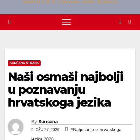
Školski list II. osnovne škole Bjelovar
SUNČANA STRANA
Naši osmaši najbolji
u poznavanju
hrvatskoga jezika
By
Suncana
#Natjecanje iz hrvatskoga
OŽU 27, 2026
jezika 2026.