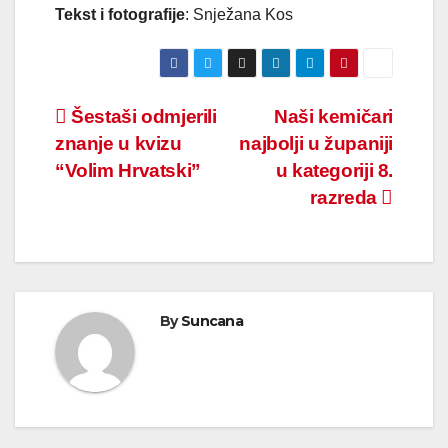
Tekst i fotografije
: Snježana Kos
Navigacija
Šestaši odmjerili
Naši kemičari
znanje u kvizu
najbolji u županiji
objava
“Volim Hrvatski”
u kategoriji 8.
razreda
By
Suncana