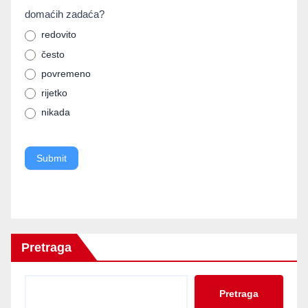
domaćih zadaća?
are
human,
redovito
često
leave
povremeno
this
rijetko
field
nikada
blank.
Submit
Pretraga
Pretraga