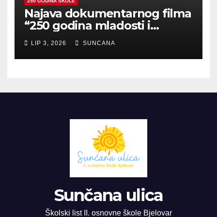
250 GODINA ŠKOLE
Najava dokumentarnog filma
“250 godina mladosti i
zajedništva”
LIP 3, 2026
SUNCANA
Sunčana ulica
Školski list II. osnovne škole Bjelovar