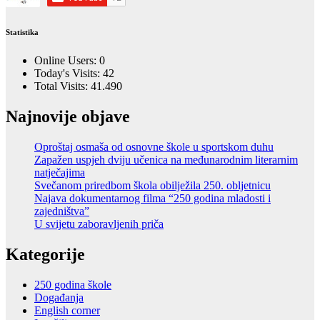
Statistika
Online Users:
0
Today's Visits:
42
Total Visits:
41.490
Najnovije objave
Oproštaj osmaša od osnovne škole u sportskom duhu
Zapažen uspjeh dviju učenica na međunarodnim literarnim
natječajima
Svečanom priredbom škola obilježila 250. obljetnicu
Najava dokumentarnog filma “250 godina mladosti i
zajedništva”
U svijetu zaboravljenih priča
Kategorije
250 godina škole
Događanja
English corner