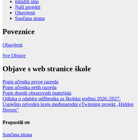
Istražili smo
Naši projekti
Obavijesti
Sunčana strana
Poveznice
Obavijesti
Sve Objave
Objave s web stranice škole
Popis učenika prvog razreda
Popis učenika petih razreda
Popis drugih obrazovnih materijala
Odluka o odabiru udžbenika za školsku godinu 2026./2027.
Uspješno priveden kraju međunarodni eTwinning projekt „Hidden
Heroes”
Propustili ste
Sunčana strana