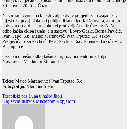
odbojci. Natjecanje školskih sportskih društava u odbojci održano je
30. travnja 2025. u Čazmi.
Našim su učenicima bile dovoljne dvije pobjede za osvajanje 1.
mjesta. U prvoj utakmici pobijedili su ekipu iz Daruvara, a drugu
pobjedu ostvarili su u utakmici protiv dječaka iz Čazme. Naša
odbojkaška ekipa igrala je u sastavu: Lovro Gazić, Borna Pavičić,
Ivan Čapo, 5.b; Mateo Martinović, Ivan Trputac, 5.c; Jakov
Prebježić, Luka Pavličić, Petar Pavličić, 6.c; Emanuel Brkić i Vito
Biškup, 6.e.
Čestitamo našim odbojkašima i njihovim mentorima Biljani
Novković i Vladimiru Štefunu!
Tekst
: Mateo Martinović i Ivan Trputac, 5.c
Fotografija
: Vladimir Štefun
Navigacija
Terapijski pas Luna u našoj školi
Književni susret s Mladenom Kopjarom
objava