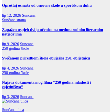
Oproštaj osmaša od osnovne škole u sportskom duhu
lip 12, 2026
Suncana
Sunčana strana
Zapažen uspjeh dviju učenica na međunarodnim literarnim
natječajima
lip 9, 2026
Suncana
250 godina škole
Svečanom priredbom škola obilježila 250. obljetnicu
lip 4, 2026
Suncana
250 godina škole
Najava dokumentarnog filma “250 godina mladosti i
zajedništva”
lip 3, 2026
Suncana
Sunčana ulica