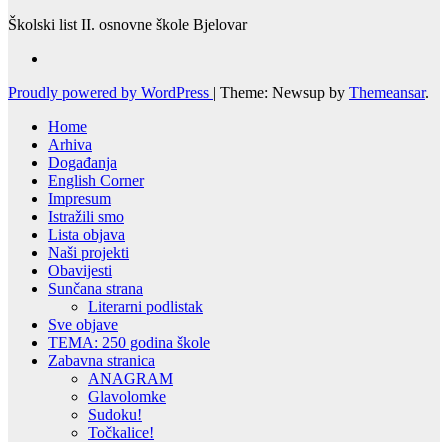
Školski list II. osnovne škole Bjelovar
Proudly powered by WordPress
|
Theme: Newsup by
Themeansar
.
Home
Arhiva
Događanja
English Corner
Impresum
Istražili smo
Lista objava
Naši projekti
Obavijesti
Sunčana strana
Literarni podlistak
Sve objave
TEMA: 250 godina škole
Zabavna stranica
ANAGRAM
Glavolomke
Sudoku!
Točkalice!