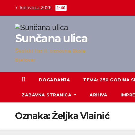
Skip
7. kolovoza 2026.
1:46
to
content
Sunčana ulica
Školski list II. osnovne škole
Bjelovar
DOGAĐANJA
TEMA: 250 GODINA Š
ZABAVNA STRANICA
ARHIVA
IMPR
Oznaka:
Željka Vlainić