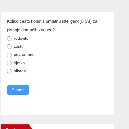
umjetnainteligencija
Koliko često koristiš umjetnu inteligenciju (AI) za
If you
pisanje domaćih zadaća?
are
human,
redovito
često
leave
povremeno
this
rijetko
field
nikada
blank.
Submit