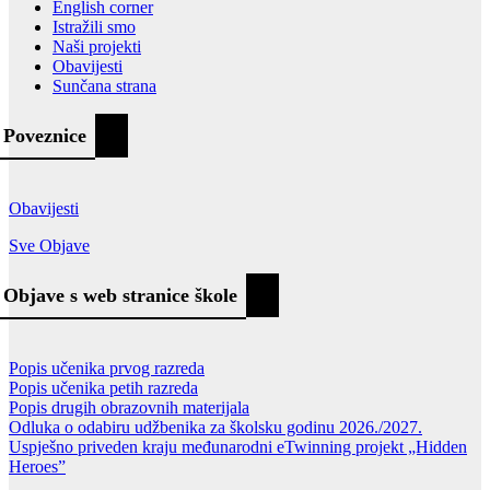
English corner
Istražili smo
Naši projekti
Obavijesti
Sunčana strana
Poveznice
Obavijesti
Sve Objave
Objave s web stranice škole
Popis učenika prvog razreda
Popis učenika petih razreda
Popis drugih obrazovnih materijala
Odluka o odabiru udžbenika za školsku godinu 2026./2027.
Uspješno priveden kraju međunarodni eTwinning projekt „Hidden
Heroes”