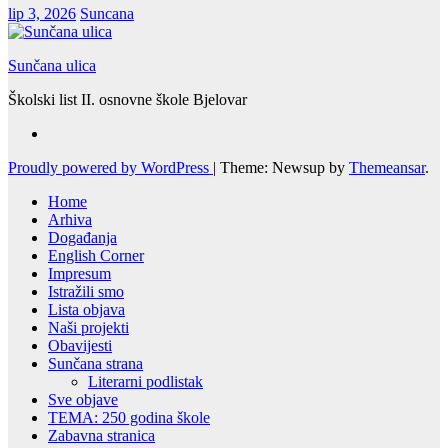
lip 3, 2026
Suncana
Sunčana ulica
Školski list II. osnovne škole Bjelovar
Proudly powered by WordPress
|
Theme: Newsup by
Themeansar
.
Home
Arhiva
Događanja
English Corner
Impresum
Istražili smo
Lista objava
Naši projekti
Obavijesti
Sunčana strana
Literarni podlistak
Sve objave
TEMA: 250 godina škole
Zabavna stranica