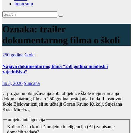
Impresum
Oznaka:
trailer
dokumentarnog filma o školi
250 godina škole
Najava dokumentarnog filma “250 godina mladosti i
zajedništva”
lip 3, 2026
Suncana
U programu obilježavanja 250. obljetnice škole ideju snimanja
dokumentarnog filma o 250 godina postojanja i rada II. osnovne
škole Bjelovar iznijeli su učitelji Goran Kruno Kukolj, Snježana
Kos i Mirela…
umjetnainteligencija
Koliko često koristiš umjetnu inteligenciju (AI) za pisanje
domaćih zadaća?