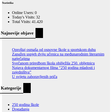
Statistika
Online Users:
0
Today's Visits:
32
Total Visits:
41.420
Najnovije objave
Oproštaj osmaša od osnovne škole u sportskom duhu
Zapažen uspjeh dviju učenica na međunarodnim literarnim
natječajima
Svečanom priredbom škola obilježila 250. obljetnicu
Najava dokumentarnog filma “250 godina mladosti i
zajedništva”
U svijetu zaboravljenih priča
Kategorije
250 godina škole
Događanja