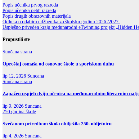
Popis učenika prvog razreda
Popis učenika petih razreda
Popis drugih obrazovnih materijala
Odluka o odabiru udžbenika za školsku godinu 2026./2027.
Uspješno priveden kraju međunarodni eTwinning projekt „Hidden H
Propustili ste
Sunčana strana
Oproštaj osmaša od osnovne škole u sportskom duhu
lip 12, 2026
Suncana
Sunčana strana
Zapažen uspjeh dviju učenica na međunarodnim literarnim natj
lip 9, 2026
Suncana
250 godina škole
Svečanom priredbom škola obilježila 250. obljetnicu
lip 4, 2026
Suncana