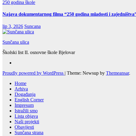
250 godina škole
Najava dokumentarnog filma “250 godina mladosti i zajedništva
lip 3, 2026
Suncana
Sunčana ulica
Školski list II. osnovne škole Bjelovar
Proudly powered by WordPress
|
Theme: Newsup by
Themeansar
.
Home
Arhiva
Događanja
English Corner
Impresum
Istražili smo
Lista objava
Naši projekti
Obavijesti
Sunčana strana