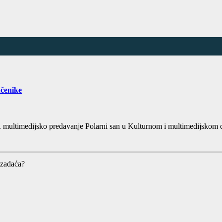
učenike
4. multimedijsko predavanje Polarni san u Kulturnom i multimedijskom c
 zadaća?