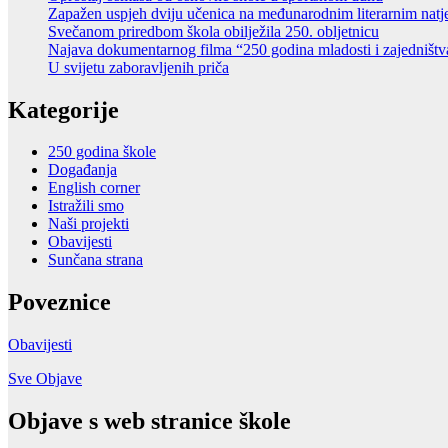
Zapažen uspjeh dviju učenica na međunarodnim literarnim natj
Svečanom priredbom škola obilježila 250. obljetnicu
Najava dokumentarnog filma “250 godina mladosti i zajedništv
U svijetu zaboravljenih priča
Kategorije
250 godina škole
Događanja
English corner
Istražili smo
Naši projekti
Obavijesti
Sunčana strana
Poveznice
Obavijesti
Sve Objave
Objave s web stranice škole