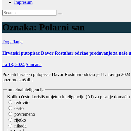
Impresum
Oznaka:
Polarni san
Događanja
Hrvatski putopisac Davor Rostuhar održao predavanje za naše 
tra 18, 2024
Suncana
Poznati hrvatski putopisac Davor Rostuhar održao je 11. travnja 202
pozorno slušali…
umjetnainteligencija
Koliko često koristiš umjetnu inteligenciju (AI) za pisanje domaćih
redovito
često
povremeno
rijetko
nikada