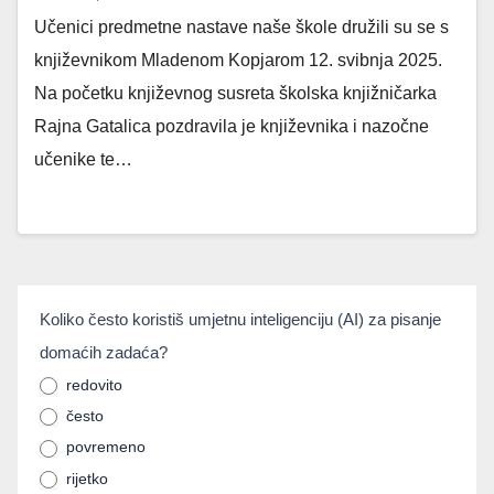
Učenici predmetne nastave naše škole družili su se s
književnikom Mladenom Kopjarom 12. svibnja 2025.
Na početku književnog susreta školska knjižničarka
Rajna Gatalica pozdravila je književnika i nazočne
učenike te…
umjetnainteligencija
Koliko često koristiš umjetnu inteligenciju (AI) za pisanje
If you
domaćih zadaća?
are
human,
redovito
često
leave
povremeno
this
rijetko
field