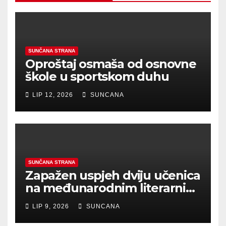
SUNČANA STRANA
Oproštaj osmaša od osnovne
škole u sportskom duhu
LIP 12, 2026
SUNCANA
SUNČANA STRANA
Zapažen uspjeh dviju učenica
na međunarodnim literarnim
natječajima
LIP 9, 2026
SUNCANA