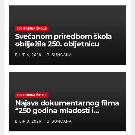
250 GODINA ŠKOLE
Svečanom priredbom škola
obilježila 250. obljetnicu
LIP 4, 2026
SUNCANA
250 GODINA ŠKOLE
Najava dokumentarnog filma
“250 godina mladosti i
zajedništva”
LIP 3, 2026
SUNCANA