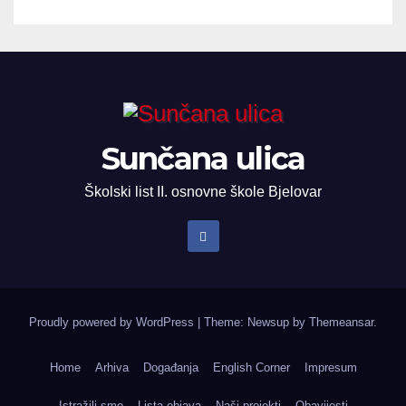
Sunčana ulica
Školski list II. osnovne škole Bjelovar
Proudly powered by WordPress
|
Theme: Newsup by
Themeansar
.
Home
Arhiva
Događanja
English Corner
Impresum
Istražili smo
Lista objava
Naši projekti
Obavijesti