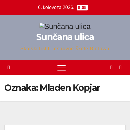
Skip
6. kolovoza 2026.
9:05
to
content
Sunčana ulica
Školski list II. osnovne škole Bjelovar
Oznaka:
Mladen Kopjar