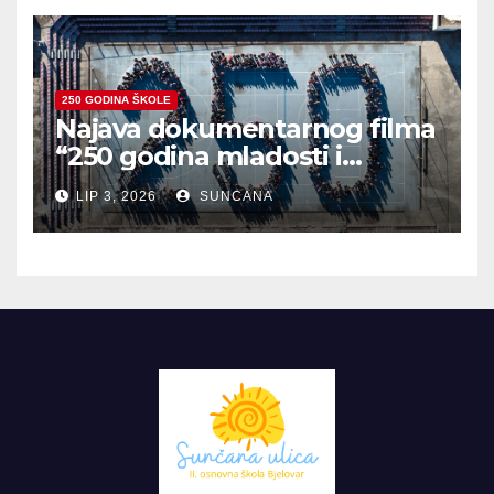
250 GODINA ŠKOLE
Najava dokumentarnog filma
“250 godina mladosti i
zajedništva”
LIP 3, 2026
SUNCANA