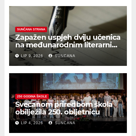
SUNČANA STRANA
Zapažen uspjeh dviju učenica
na međunarodnim literarnim
natječajima
LIP 9, 2026
SUNCANA
250 GODINA ŠKOLE
Svečanom priredbom škola
obilježila 250. obljetnicu
LIP 4, 2026
SUNCANA