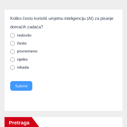
umjetnainteligencija
Koliko često koristiš umjetnu inteligenciju (AI) za pisanje
If you
domaćih zadaća?
are
human,
redovito
često
leave
povremeno
this
rijetko
field
nikada
blank.
Submit
Pretraga