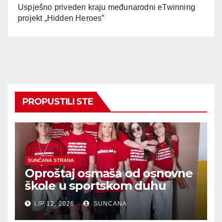
Uspješno priveden kraju međunarodni eTwinning
projekt „Hidden Heroes”
PROPUSTILI STE
SUNČANA STRANA
Oproštaj osmaša od osnovne
škole u sportskom duhu
LIP 12, 2026
SUNCANA