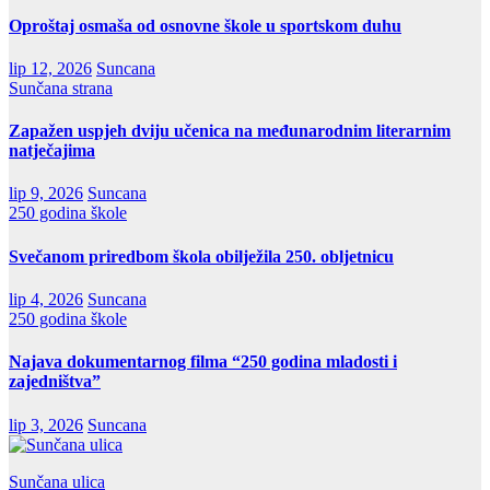
Oproštaj osmaša od osnovne škole u sportskom duhu
lip 12, 2026
Suncana
Sunčana strana
Zapažen uspjeh dviju učenica na međunarodnim literarnim
natječajima
lip 9, 2026
Suncana
250 godina škole
Svečanom priredbom škola obilježila 250. obljetnicu
lip 4, 2026
Suncana
250 godina škole
Najava dokumentarnog filma “250 godina mladosti i
zajedništva”
lip 3, 2026
Suncana
Sunčana ulica