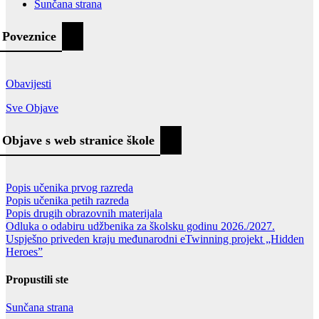
Sunčana strana
Poveznice
Obavijesti
Sve Objave
Objave s web stranice škole
Popis učenika prvog razreda
Popis učenika petih razreda
Popis drugih obrazovnih materijala
Odluka o odabiru udžbenika za školsku godinu 2026./2027.
Uspješno priveden kraju međunarodni eTwinning projekt „Hidden
Heroes”
Propustili ste
Sunčana strana