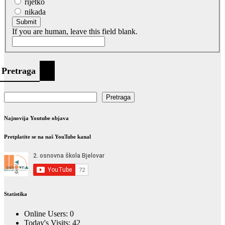
rijetko
nikada
Submit
If you are human, leave this field blank.
Pretraga
Pretraga
Najnovija Youtube objava
Pretplatite se na naš YouTube kanal
Statistika
Online Users:
0
Today's Visits:
42