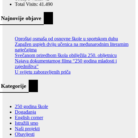
Total Visits:
41.490
Najnovije objave
Oproštaj osmaša od osnovne škole u sportskom duhu
Zapažen uspjeh dviju učenica na međunarodnim literarnim
natječajima
Svečanom priredbom škola obilježila 250. obljetnicu
Najava dokumentarnog filma “250 godina mladosti i
zajedništva”
U svijetu zaboravljenih priča
Kategorije
250 godina škole
Događanja
English corner
Istražili smo
Naši projekti
Obavijesti