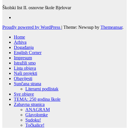
Školski list II. osnovne škole Bjelovar
Proudly powered by WordPress
|
Theme: Newsup by
Themeansar
.
Home
Arhiva
Događanja
English Corner
Impresum
Istražili smo
Lista objava
Naši projekti
Obavijesti
Sunčana strana
Literarni podlistak
Sve objave
TEMA: 250 godina škole
Zabavna stranica
ANAGRAM
Glavolomke
Sudoku!
Točkalice!