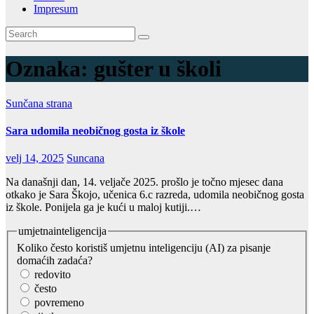
Impresum
Oznaka:
gušter u školi
Sunčana strana
Sara udomila neobičnog gosta iz škole
velj 14, 2025
Suncana
Na današnji dan, 14. veljače 2025. prošlo je točno mjesec dana
otkako je Sara Škojo, učenica 6.c razreda, udomila neobičnog gosta
iz škole. Ponijela ga je kući u maloj kutiji.…
umjetnainteligencija
Koliko često koristiš umjetnu inteligenciju (AI) za pisanje
domaćih zadaća?
redovito
često
povremeno