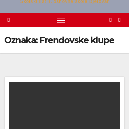
Školski list II. osnovne škole Bjelovar
Oznaka:
Frendovske klupe