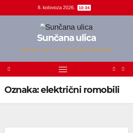
Skip
8. kolovoza 2026.
10:34
to
content
Sunčana ulica
Školski list II. osnovne škole Bjelovar
Oznaka:
električni romobili