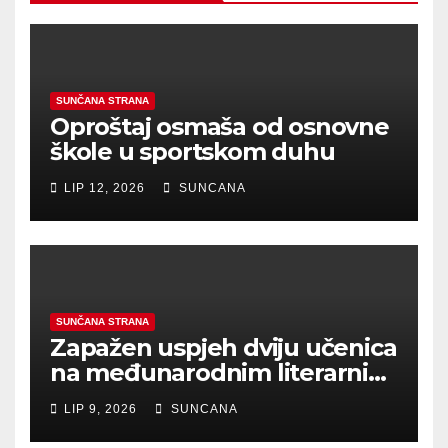
SUNČANA STRANA
Oproštaj osmaša od osnovne
škole u sportskom duhu
LIP 12, 2026
SUNCANA
SUNČANA STRANA
Zapažen uspjeh dviju učenica
na međunarodnim literarnim
natječajima
LIP 9, 2026
SUNCANA