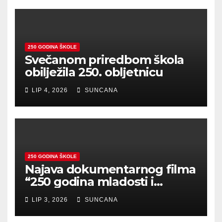
250 GODINA ŠKOLE
Svečanom priredbom škola
obilježila 250. obljetnicu
LIP 4, 2026
SUNCANA
250 GODINA ŠKOLE
Najava dokumentarnog filma
“250 godina mladosti i
zajedništva”
LIP 3, 2026
SUNCANA