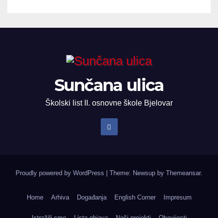
Sunčana ulica
Školski list II. osnovne škole Bjelovar
Proudly powered by WordPress
|
Theme: Newsup by
Themeansar
.
Home
Arhiva
Događanja
English Corner
Impresum
Istražili smo
Lista objava
Naši projekti
Obavijesti