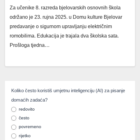
Za učenike 8. razreda bjelovarskih osnovnih škola
održano je 23. rujna 2025. u Domu kulture Bjelovar
predavanje o sigurnom upravljanju električnim
romobilima. Edukacija je trajala dva školska sata.
Prošloga tjedna…
umjetnainteligencija
Koliko često koristiš umjetnu inteligenciju (AI) za pisanje
If you
domaćih zadaća?
are
human,
redovito
često
leave
povremeno
this
rijetko
field