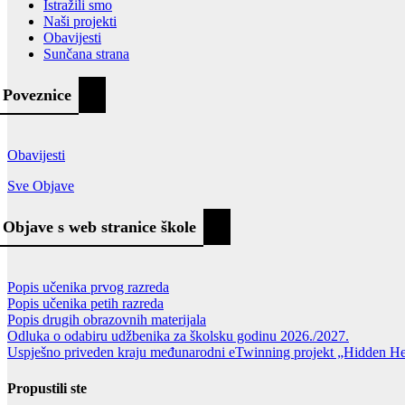
Istražili smo
Naši projekti
Obavijesti
Sunčana strana
Poveznice
Obavijesti
Sve Objave
Objave s web stranice škole
Popis učenika prvog razreda
Popis učenika petih razreda
Popis drugih obrazovnih materijala
Odluka o odabiru udžbenika za školsku godinu 2026./2027.
Uspješno priveden kraju međunarodni eTwinning projekt „Hidden H
Propustili ste