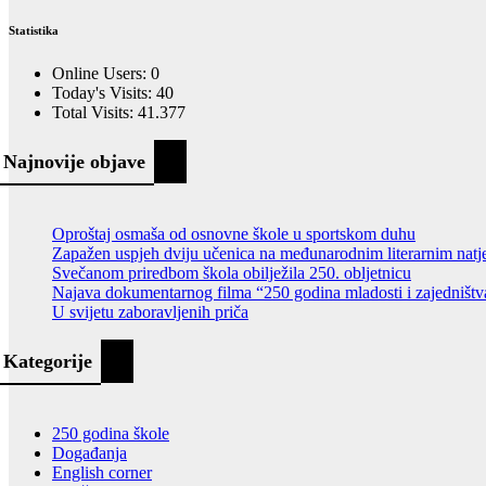
Statistika
Online Users:
0
Today's Visits:
40
Total Visits:
41.377
Najnovije objave
Oproštaj osmaša od osnovne škole u sportskom duhu
Zapažen uspjeh dviju učenica na međunarodnim literarnim natj
Svečanom priredbom škola obilježila 250. obljetnicu
Najava dokumentarnog filma “250 godina mladosti i zajedništv
U svijetu zaboravljenih priča
Kategorije
250 godina škole
Događanja
English corner