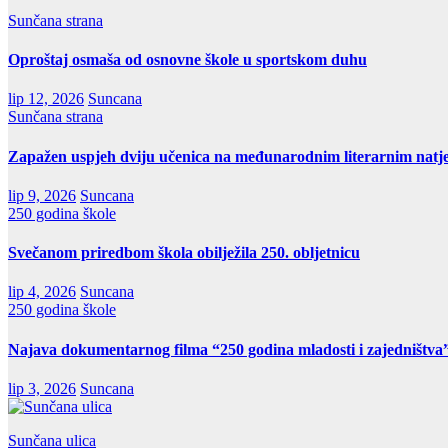
Sunčana strana
Oproštaj osmaša od osnovne škole u sportskom duhu
lip 12, 2026
Suncana
Sunčana strana
Zapažen uspjeh dviju učenica na međunarodnim literarnim natj
lip 9, 2026
Suncana
250 godina škole
Svečanom priredbom škola obilježila 250. obljetnicu
lip 4, 2026
Suncana
250 godina škole
Najava dokumentarnog filma “250 godina mladosti i zajedništva
lip 3, 2026
Suncana
Sunčana ulica