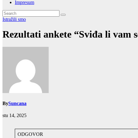
Impresum
Istražili smo
Rezultati ankete “Sviđa li vam 
By
Suncana
stu 14, 2025
ODGOVOR