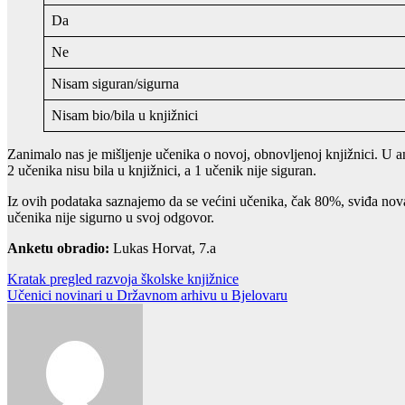
Da
Ne
Nisam siguran/sigurna
Nisam bio/bila u knjižnici
Zanimalo nas je mišljenje učenika o novoj, obnovljenoj knjižnici. U an
2 učenika nisu bila u knjižnici, a 1 učenik nije siguran.
Iz ovih podataka saznajemo da se većini učenika, čak 80%, sviđa nova 
učenika nije sigurno u svoj odgovor.
Anketu obradio:
Lukas Horvat, 7.a
Navigacija
Kratak pregled razvoja školske knjižnice
Učenici novinari u Državnom arhivu u Bjelovaru
objava