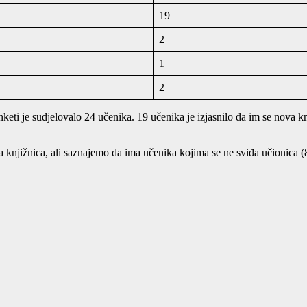
19
2
1
2
keti je sudjelovalo 24 učenika. 19 učenika je izjasnilo da im se nova knj
knjižnica, ali saznajemo da ima učenika kojima se ne sviđa učionica (8