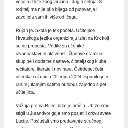
voljela izlete zbog vrućina i dugih šetnja. S
roditeljima nije bilo bijega od putovanja i
zavoljela sam ih više od ičega.
Rujan je. Škola je tek počela. Učiteljice
Hrvatskoga jezika organiziraju izlet na Krk koji
se ne propušta. Vodile su učenike
izvannastavnih aktivnosti: članove dramske
skupine i dodatne nastave, čitateljskog kluba,
recitatore, literate i novinare. Četrdeset četiri
učenika i učenica 20. rujna 2024. ispunilo je u
ranim jutarnjim satima autobus zajedno s pet
učiteljica.
Vožnja prema Rijeci brzo je prošla. Ubrzo smo
stigli u Jurandvor gdje smo posjetili crkvu svete
Lucije. Poslušali smo predavanje stručnog