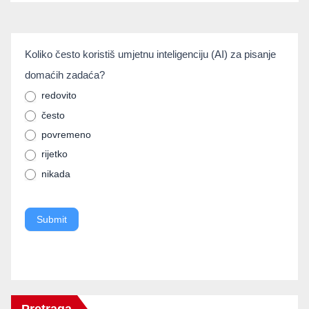
umjetnainteligencija
Koliko često koristiš umjetnu inteligenciju (AI) za pisanje
If you
domaćih zadaća?
are
human,
redovito
često
leave
povremeno
this
rijetko
field
nikada
blank.
Submit
Pretraga