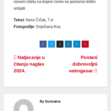
novom izletu na kojem ćemo se ponovno toliko
smijati.
Tekst
: Nera Čičak, 7.d
Fotografije
: Snježana Kos
Navigacija
Natjecanje u
Postani
čitanju naglas
dobrovoljni
objava
2024.
vatrogasac
By
Suncana