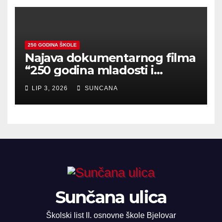
250 GODINA ŠKOLE
Najava dokumentarnog filma
“250 godina mladosti i
zajedništva”
LIP 3, 2026
SUNCANA
Sunčana ulica
Školski list II. osnovne škole Bjelovar