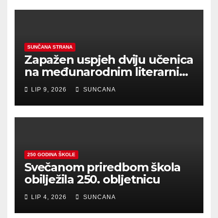
SUNČANA STRANA
Zapažen uspjeh dviju učenica
na međunarodnim literarnim
natječajima
LIP 9, 2026
SUNCANA
250 GODINA ŠKOLE
Svečanom priredbom škola
obilježila 250. obljetnicu
LIP 4, 2026
SUNCANA