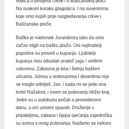
vodiča o povijesti crkve i o Bašćanskoj ploči.
Na svakom koraku glagoljica. I na suvenirima
koje smo kupili prije razgledavanja crkve i
Bašćanske ploče.
Baška je nadomak Jurandvora tako da smo
začas stigli na bašku plažu. Oni najhrabriji
popodne su proveli u kupanju. Ljubitelji
kupanja nisu odustali unatoč jugu i velikim
valovima. Zabavna je bila i šetnja baškim
ulicama. Jelima u restoranima i desertima nije
se moglo odoljeti. Jao, i sada mi se jede ona
torta! Nažalost, i ovom se putovanju bližio kraj.
Jedni su u autobusu pričali o provedenom
danu, a oni umorni spavali. Druženje s
prijateljima, zabava i lijepa sjećanja zajednička
su svima s ovog putovanja. Nadamo se nekom