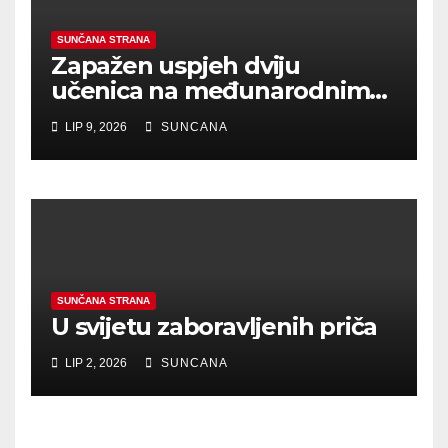
SUNČANA STRANA
Zapažen uspjeh dviju
učenica na međunarodnim
literarnim natječajima
LIP 9, 2026
SUNCANA
SUNČANA STRANA
U svijetu zaboravljenih priča
LIP 2, 2026
SUNCANA