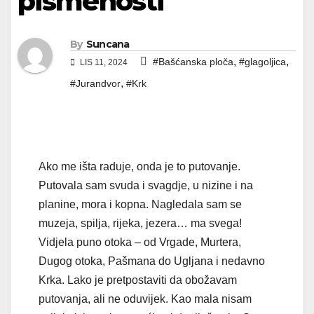
pismenosti
By
Suncana
,
,
#Bašćanska ploča
#glagoljica
LIS 11, 2024
,
#Jurandvor
#Krk
Ako me išta raduje, onda je to putovanje.
Putovala sam svuda i svagdje, u nizine i na
planine, mora i kopna. Nagledala sam se
muzeja, spilja, rijeka, jezera… ma svega!
Vidjela puno otoka – od Vrgade, Murtera,
Dugog otoka, Pašmana do Ugljana i nedavno
Krka. Lako je pretpostaviti da obožavam
putovanja, ali ne oduvijek. Kao mala nisam