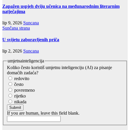
Zapažen uspjeh dviju učenica na međunarodnim literarnim
natječajima
lip 9, 2026
Suncana
Sunčana strana
U svijetu zaboravljenih priča
lip 2, 2026
Suncana
umjetnainteligencija
Koliko često koristiš umjetnu inteligenciju (AI) za pisanje
domaćih zadaća?
redovito
često
povremeno
rijetko
nikada
Submit
If you are human, leave this field blank.