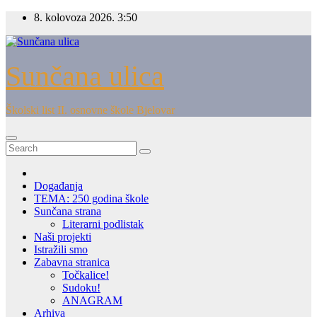
Skip
8. kolovoza 2026.
3:50
to
content
Sunčana ulica
Školski list II. osnovne škole Bjelovar
Događanja
TEMA: 250 godina škole
Sunčana strana
Literarni podlistak
Naši projekti
Istražili smo
Zabavna stranica
Točkalice!
Sudoku!
ANAGRAM
Arhiva