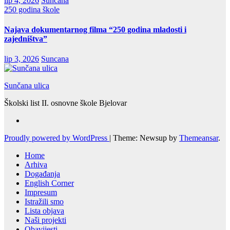
lip 4, 2026
Suncana
250 godina škole
Najava dokumentarnog filma “250 godina mladosti i
zajedništva”
lip 3, 2026
Suncana
Sunčana ulica
Školski list II. osnovne škole Bjelovar
Proudly powered by WordPress
|
Theme: Newsup by
Themeansar
.
Home
Arhiva
Događanja
English Corner
Impresum
Istražili smo
Lista objava
Naši projekti
Obavijesti