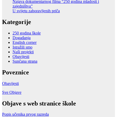
Najava dokumentarnog filma “250 godina mladosti i
zajedništva”
U svijetu zaboravljenih priča
Kategorije
250 godina škole
Događanja
English corner
Istražili smo
Naši projekti
Obavijesti
Sunčana strana
Poveznice
Obavijesti
Sve Objave
Objave s web stranice škole
Popis učenika prvog razreda